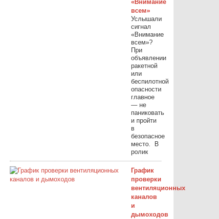
«Внимание
всем»
Услышали
сигнал
«Внимание
всем»?
При
объявлении
ракетной
или
беспилотной
опасности
главное
— не
паниковать
и пройти
в
безопасное
место. ⁣ В
ролик
График
проверки
вентиляционных
каналов
и
дымоходов