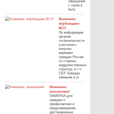
обращения
с газом в
быту
Внимание,
вербовщики
ВСУ!
По информации
органов
госбезопасности
участились
попытки
вербовки
граждан России
со стороны
недружественных
структур, в т.ч.
СБУ. Граждан
обманом и уг
Внимание,
мошенники!
ПАМЯТКА для
граждан о
профилактике и
предупреждении
дистанционных