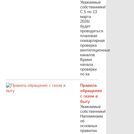
Уважаемые
собственники!
С 5 по 13
марта
2026г.
будет
проводиться
плановая
поквартирная
проверка
вентиляционных
каналов.
Время
начала
проверки
по ка
Правила
обращения
с газом в
быту
Уважаемые
собственники!
Напоминаем
об
основных
правилах